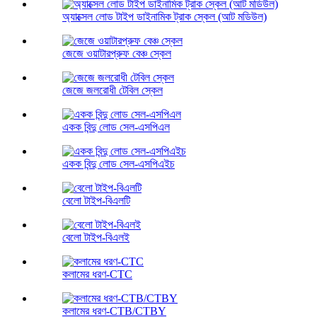
অ্যাক্সেল লোড টাইপ ডাইনামিক ট্রাক স্কেল (আট মডিউল)
জেজে ওয়াটারপ্রুফ বেঞ্চ স্কেল
জেজে জলরোধী টেবিল স্কেল
একক বিন্দু লোড সেল-এসপিএল
একক বিন্দু লোড সেল-এসপিএইচ
বেলো টাইপ-বিএলটি
বেলো টাইপ-বিএলই
কলামের ধরণ-CTC
কলামের ধরণ-CTB/CTBY