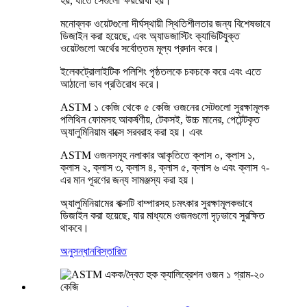
হয়, যাতে সেগুলো ক্ষয়রোধী হয়।
মনোব্লক ওয়েটগুলো দীর্ঘস্থায়ী স্থিতিশীলতার জন্য বিশেষভাবে
ডিজাইন করা হয়েছে, এবং অ্যাডজাস্টিং ক্যাভিটিযুক্ত
ওয়েটগুলো অর্থের সর্বোত্তম মূল্য প্রদান করে।
ইলেকট্রোলাইটিক পলিশিং পৃষ্ঠতলকে চকচকে করে এবং এতে
আঠালো ভাব প্রতিরোধ করে।
ASTM ১ কেজি থেকে ৫ কেজি ওজনের সেটগুলো সুরক্ষামূলক
পলিথিন ফোমসহ আকর্ষণীয়, টেকসই, উচ্চ মানের, পেটেন্টকৃত
অ্যালুমিনিয়াম বাক্সে সরবরাহ করা হয়।
এবং
ASTM ওজনসমূহ নলাকার আকৃতিতে ক্লাস ০, ক্লাস ১,
ক্লাস ২, ক্লাস ৩, ক্লাস ৪, ক্লাস ৫, ক্লাস ৬ এবং ক্লাস ৭-
এর মান পূরণের জন্য সামঞ্জস্য করা হয়।
অ্যালুমিনিয়ামের বাক্সটি বাম্পারসহ চমৎকার সুরক্ষামূলকভাবে
ডিজাইন করা হয়েছে, যার মাধ্যমে ওজনগুলো দৃঢ়ভাবে সুরক্ষিত
থাকবে।
অনুসন্ধান
বিস্তারিত