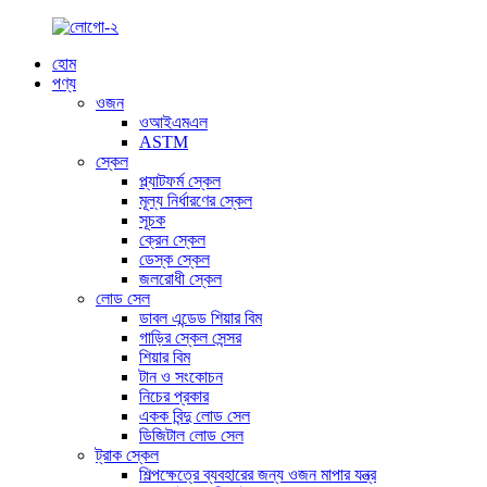
হোম
পণ্য
ওজন
ওআইএমএল
ASTM
স্কেল
প্ল্যাটফর্ম স্কেল
মূল্য নির্ধারণের স্কেল
সূচক
ক্রেন স্কেল
ডেস্ক স্কেল
জলরোধী স্কেল
লোড সেল
ডাবল এন্ডেড শিয়ার বিম
গাড়ির স্কেল সেন্সর
শিয়ার বিম
টান ও সংকোচন
নিচের প্রকার
একক বিন্দু লোড সেল
ডিজিটাল লোড সেল
ট্রাক স্কেল
শিল্পক্ষেত্রে ব্যবহারের জন্য ওজন মাপার যন্ত্র