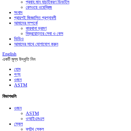
প্রবাহ মান যাচাইকরণ ডিভাইস
রেলওয়ে ওয়েব্রিজ
সংবাদ
প্রায়শই জিজ্ঞাসিত প্রশ্নাবলী
আমাদের সম্পর্কে
কারখানা ভ্রমণ
বিক্রয়োত্তর সেবা ও কেস
ভিডিও
আমাদের সাথে যোগাযোগ করুন
English
একটি মূল্য উদ্ধৃতি নিন
হোম
পণ্য
ওজন
ASTM
বিভাগগুলি
ওজন
ASTM
ওআইএমএল
স্কেল
ব্লুটুথ স্কেল