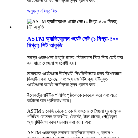
ওয়েটগুলো অর্থের সর্বোত্তম মূল্য প্রদান করে।
অনুসন্ধান
বিস্তারিত
ASTM ক্যালিব্রেশন ওয়েট সেট (১ মিগ্রা-৫০০
মিগ্রা) শিট আকৃতি
সমস্ত ওজনগুলো উৎকৃষ্ট মানের স্টেইনলেস স্টিল দিয়ে তৈরি করা
হয়, যাতে সেগুলো ক্ষয়রোধী হয়।
মনোব্লক ওয়েটগুলো দীর্ঘস্থায়ী স্থিতিশীলতার জন্য বিশেষভাবে
ডিজাইন করা হয়েছে, এবং অ্যাডজাস্টিং ক্যাভিটিযুক্ত
ওয়েটগুলো অর্থের সর্বোত্তম মূল্য প্রদান করে।
ইলেকট্রোলাইটিক পলিশিং পৃষ্ঠতলকে চকচকে করে এবং এতে
আঠালো ভাব প্রতিরোধ করে।
ASTM ১ কেজি থেকে ৫ কেজি ওজনের সেটগুলো সুরক্ষামূলক
পলিথিন ফোমসহ আকর্ষণীয়, টেকসই, উচ্চ মানের, পেটেন্টকৃত
অ্যালুমিনিয়াম বাক্সে সরবরাহ করা হয়।
এবং
ASTM ওজনসমূহ নলাকার আকৃতিতে ক্লাস ০, ক্লাস ১,