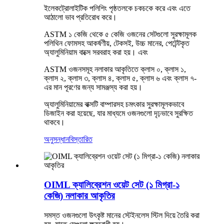
ইলেকট্রোলাইটিক পলিশিং পৃষ্ঠতলকে চকচকে করে এবং এতে
আঠালো ভাব প্রতিরোধ করে।
ASTM ১ কেজি থেকে ৫ কেজি ওজনের সেটগুলো সুরক্ষামূলক
পলিথিন ফোমসহ আকর্ষণীয়, টেকসই, উচ্চ মানের, পেটেন্টকৃত
অ্যালুমিনিয়াম বাক্সে সরবরাহ করা হয়।
এবং
ASTM ওজনসমূহ নলাকার আকৃতিতে ক্লাস ০, ক্লাস ১,
ক্লাস ২, ক্লাস ৩, ক্লাস ৪, ক্লাস ৫, ক্লাস ৬ এবং ক্লাস ৭-
এর মান পূরণের জন্য সামঞ্জস্য করা হয়।
অ্যালুমিনিয়ামের বাক্সটি বাম্পারসহ চমৎকার সুরক্ষামূলকভাবে
ডিজাইন করা হয়েছে, যার মাধ্যমে ওজনগুলো দৃঢ়ভাবে সুরক্ষিত
থাকবে।
অনুসন্ধান
বিস্তারিত
OIML ক্যালিব্রেশন ওয়েট সেট (১ মিগ্রা-১
কেজি) নলাকার আকৃতির
সমস্ত ওজনগুলো উৎকৃষ্ট মানের স্টেইনলেস স্টিল দিয়ে তৈরি করা