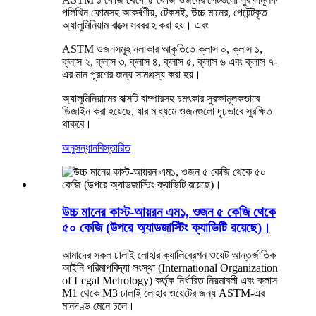
পলিথিন ফোমসহ আকর্ষণীয়, টেকসই, উচ্চ মানের, পেটেন্টকৃত
অ্যালুমিনিয়াম বাক্সে সরবরাহ করা হয়।
এবং
ASTM ওজনসমূহ নলাকার আকৃতিতে ক্লাস ০, ক্লাস ১,
ক্লাস ২, ক্লাস ৩, ক্লাস ৪, ক্লাস ৫, ক্লাস ৬ এবং ক্লাস ৭-
এর মান পূরণের জন্য সামঞ্জস্য করা হয়।
অ্যালুমিনিয়ামের বাক্সটি বাম্পারসহ চমৎকার সুরক্ষামূলকভাবে
ডিজাইন করা হয়েছে, যার মাধ্যমে ওজনগুলো দৃঢ়ভাবে সুরক্ষিত
থাকবে।
অনুসন্ধান
বিস্তারিত
উচ্চ মানের কাস্ট-আয়রন এম১, ওজন ৫ কেজি থেকে
৫০ কেজি (উপরে অ্যাডজাস্টিং ক্যাভিটি রয়েছে)।
আমাদের সকল ঢালাই লোহার ক্যালিব্রেশন ওয়েট আন্তর্জাতিক
আইনি পরিমাপবিদ্যা সংস্থা (International Organization
of Legal Metrology) কর্তৃক নির্ধারিত নিয়মাবলী এবং ক্লাস
M1 থেকে M3 ঢালাই লোহার ওয়েটের জন্য ASTM-এর
মানদণ্ড মেনে চলে।