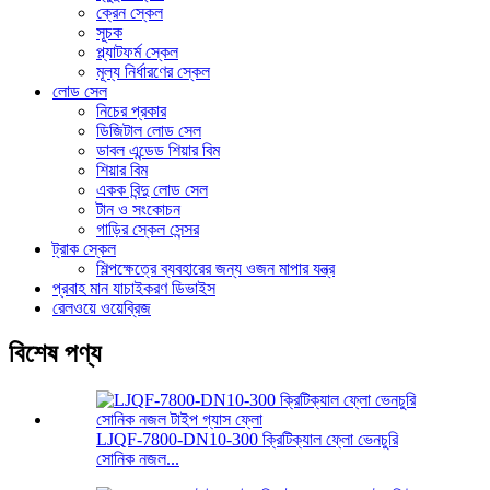
ক্রেন স্কেল
সূচক
প্ল্যাটফর্ম স্কেল
মূল্য নির্ধারণের স্কেল
লোড সেল
নিচের প্রকার
ডিজিটাল লোড সেল
ডাবল এন্ডেড শিয়ার বিম
শিয়ার বিম
একক বিন্দু লোড সেল
টান ও সংকোচন
গাড়ির স্কেল সেন্সর
ট্রাক স্কেল
শিল্পক্ষেত্রে ব্যবহারের জন্য ওজন মাপার যন্ত্র
প্রবাহ মান যাচাইকরণ ডিভাইস
রেলওয়ে ওয়েব্রিজ
বিশেষ পণ্য
LJQF-7800-DN10-300 ক্রিটিক্যাল ফ্লো ভেনচুরি
সোনিক নজল...