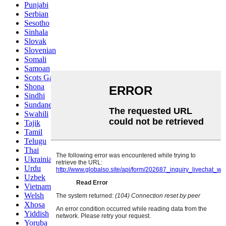
Punjabi
Serbian
Sesotho
Sinhala
Slovak
Slovenian
Somali
Samoan
Scots Gaelic
Shona
Sindhi
Sundanese
Swahili
Tajik
Tamil
Telugu
Thai
Ukrainian
Urdu
Uzbek
Vietnamese
Welsh
Xhosa
Yiddish
Yoruba