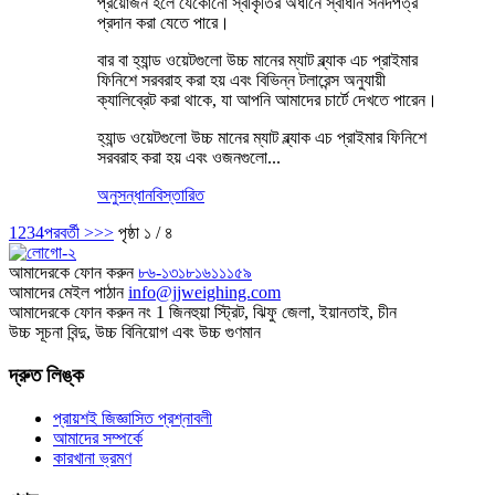
প্রয়োজন হলে যেকোনো স্বীকৃতির অধীনে স্বাধীন সনদপত্র
প্রদান করা যেতে পারে।
বার বা হ্যান্ড ওয়েটগুলো উচ্চ মানের ম্যাট ব্ল্যাক এচ প্রাইমার
ফিনিশে সরবরাহ করা হয় এবং বিভিন্ন টলারেন্স অনুযায়ী
ক্যালিব্রেট করা থাকে, যা আপনি আমাদের চার্টে দেখতে পারেন।
হ্যান্ড ওয়েটগুলো উচ্চ মানের ম্যাট ব্ল্যাক এচ প্রাইমার ফিনিশে
সরবরাহ করা হয় এবং ওজনগুলো...
অনুসন্ধান
বিস্তারিত
1
2
3
4
পরবর্তী >
>>
পৃষ্ঠা ১ / ৪
আমাদেরকে ফোন করুন
৮৬-১৩১৮১৬১১১৫৯
আমাদের মেইল ​​পাঠান
info@jjweighing.com
আমাদেরকে ফোন করুন
নং 1 জিনহুয়া স্ট্রিট, ঝিফু জেলা, ইয়ানতাই, চীন
উচ্চ সূচনা বিন্দু, উচ্চ বিনিয়োগ এবং উচ্চ গুণমান
দ্রুত লিঙ্ক
প্রায়শই জিজ্ঞাসিত প্রশ্নাবলী
আমাদের সম্পর্কে
কারখানা ভ্রমণ