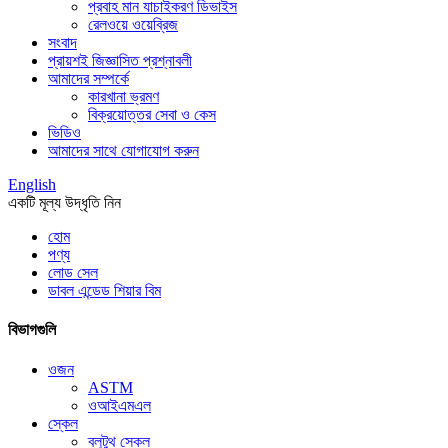
প্রবাহ মান যাচাইকরণ ডিভাইস
রেলওয়ে ওয়েব্রিজ
সংবাদ
প্রায়শই জিজ্ঞাসিত প্রশ্নাবলী
আমাদের সম্পর্কে
কারখানা ভ্রমণ
বিক্রয়োত্তর সেবা ও কেস
ভিডিও
আমাদের সাথে যোগাযোগ করুন
English
একটি মূল্য উদ্ধৃতি নিন
হোম
পণ্য
লোড সেল
ডাবল এন্ডেড শিয়ার বিম
বিভাগগুলি
ওজন
ASTM
ওআইএমএল
স্কেল
ব্লুটুথ স্কেল