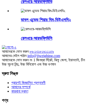
রেলওয়ে-আরডব্লিউডি
ডাবল এন্ডেড শিয়ার বিম-ডিইএসবি২
রেলওয়ে-আরডব্লিউসি
আমাদেরকে ফোন করুন
৮৬-১৩১৮১৬১১১৫৯
আমাদের মেইল ​​পাঠান
info@jjweighing.com
আমাদেরকে ফোন করুন
নং 1 জিনহুয়া স্ট্রিট, ঝিফু জেলা, ইয়ানতাই, চীন
উচ্চ সূচনা বিন্দু, উচ্চ বিনিয়োগ এবং উচ্চ গুণমান
দ্রুত লিঙ্ক
প্রায়শই জিজ্ঞাসিত প্রশ্নাবলী
আমাদের সম্পর্কে
কারখানা ভ্রমণ
পণ্য