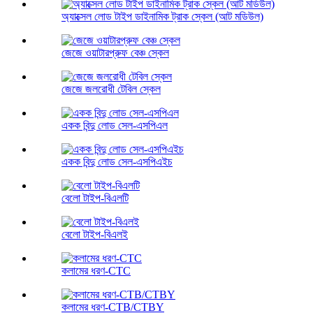
অ্যাক্সেল লোড টাইপ ডাইনামিক ট্রাক স্কেল (আট মডিউল)
জেজে ওয়াটারপ্রুফ বেঞ্চ স্কেল
জেজে জলরোধী টেবিল স্কেল
একক বিন্দু লোড সেল-এসপিএল
একক বিন্দু লোড সেল-এসপিএইচ
বেলো টাইপ-বিএলটি
বেলো টাইপ-বিএলই
কলামের ধরণ-CTC
কলামের ধরণ-CTB/CTBY