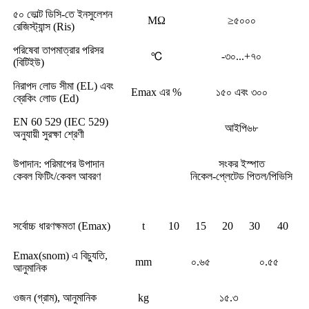
৫০ ভোল্ট ডিসি-তে ইনসুলেশন
MΩ
≥৫০০০
রেজিস্ট্যান্স (Ris)
পরিষেবা তাপমাত্রার পরিসর
℃
-৩০...+৭০
(বিটিইউ)
নিরাপদ লোড সীমা (EL) এবং
Emax এর %
১৫০ এবং ৩০০
ব্রেকিং লোড (Ed)
EN 60 529 (IEC 529)
আইপি৬৮
অনুযায়ী সুরক্ষা শ্রেণী
উপাদান: পরিমাপের উপাদান
সংকর ইস্পাত
কেবল ফিটিং/কেবল আবরণ
নিকেল-প্লেটেড পিতল/পিভিসি
সর্বোচ্চ ধারণক্ষমতা (Emax)
t
10
15
20
30
40
Emax(snom) এ বিচ্যুতি,
mm
০.৬৫
০.৫৫
আনুমানিক
ওজন (গ্রাম), আনুমানিক
kg
১৫.৩