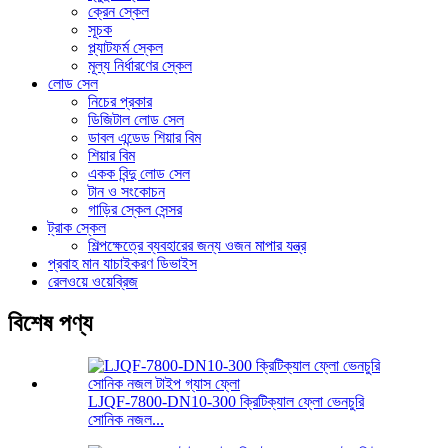
ক্রেন স্কেল
সূচক
প্ল্যাটফর্ম স্কেল
মূল্য নির্ধারণের স্কেল
লোড সেল
নিচের প্রকার
ডিজিটাল লোড সেল
ডাবল এন্ডেড শিয়ার বিম
শিয়ার বিম
একক বিন্দু লোড সেল
টান ও সংকোচন
গাড়ির স্কেল সেন্সর
ট্রাক স্কেল
শিল্পক্ষেত্রে ব্যবহারের জন্য ওজন মাপার যন্ত্র
প্রবাহ মান যাচাইকরণ ডিভাইস
রেলওয়ে ওয়েব্রিজ
বিশেষ পণ্য
LJQF-7800-DN10-300 ক্রিটিক্যাল ফ্লো ভেনচুরি
সোনিক নজল...