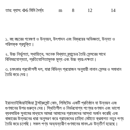
তার: ব্যাস: Φ6 মিমি দৈর্ঘ্য
m
8
12
14
সুবিধা
১. বহু বছরের গবেষণা ও উন্নয়ন, উৎপাদন এবং বিক্রয়ের অভিজ্ঞতা, উন্নত ও
পরিপক্ক প্রযুক্তি।
২. উচ্চ নির্ভুলতা, স্থায়িত্ব, অনেক বিখ্যাত ব্র্যান্ডের তৈরি সেন্সরের সাথে
বিনিময়যোগ্যতা, প্রতিযোগিতামূলক মূল্য এবং উচ্চ ব্যয়-দক্ষতা।
৩. চমৎকার প্রকৌশলী দল, যারা বিভিন্ন প্রয়োজন অনুযায়ী নানান সেন্সর ও সমাধান
তৈরি করে দেয়।
কেন আমাদের বেছে নেবেন
ইয়ানতাইজিয়াইজিয়া ইন্সট্রুমেন্ট কোং, লিমিটেড একটি প্রতিষ্ঠান যা উন্নয়ন এবং
গুণমানের উপর গুরুত্ব দেয়। স্থিতিশীল ও নির্ভরযোগ্য পণ্যের গুণমান এবং ভালো
ব্যবসায়িক সুনামের মাধ্যমে আমরা আমাদের গ্রাহকদের আস্থা অর্জন করেছি এবং
বাজারের উন্নয়নের ধারা অনুসরণ করে গ্রাহকদের চাহিদা মেটাতে ক্রমাগত নতুন পণ্য
তৈরি করে চলেছি। সকল পণ্য অভ্যন্তরীণ গুণমানের মানদণ্ড উত্তীর্ণ হয়েছে।