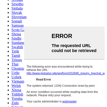
Sesotho
Sinhala
Slovak
Slovenian
Somali
Samoan
Scots Gaelic
Shona
Sindhi
Sundanese
Swahili
Tajik
Tamil
Telugu
Thai
Ukrainian
Urdu
Uzbek
Vietnamese
Welsh
Xhosa
Yiddish
Yoruba
Zulu