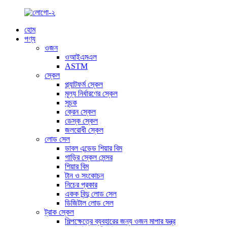
হোম
পণ্য
ওজন
ওআইএমএল
ASTM
স্কেল
প্ল্যাটফর্ম স্কেল
মূল্য নির্ধারণের স্কেল
সূচক
ক্রেন স্কেল
ডেস্ক স্কেল
জলরোধী স্কেল
লোড সেল
ডাবল এন্ডেড শিয়ার বিম
গাড়ির স্কেল সেন্সর
শিয়ার বিম
টান ও সংকোচন
নিচের প্রকার
একক বিন্দু লোড সেল
ডিজিটাল লোড সেল
ট্রাক স্কেল
শিল্পক্ষেত্রে ব্যবহারের জন্য ওজন মাপার যন্ত্র