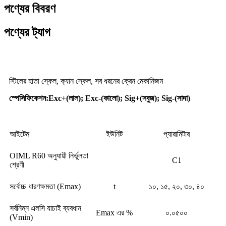
পণ্যের বিবরণ
পণ্যের ট্যাগ
আবেদন
স্টিলের হাতা স্কেল, ক্যান স্কেল, সব ধরনের ক্রেন মেকানিজম
স্পেসিফিকেশন
:
Exc+(লাল); Exc-(কালো); Sig+(সবুজ); Sig-(সাদা)
আইটেম
ইউনিট
প্যারামিটার
OIML R60 অনুযায়ী নির্ভুলতা
C1
শ্রেণী
সর্বোচ্চ ধারণক্ষমতা (Emax)
t
১০, ১৫, ২০, ৩০, ৪০
সর্বনিম্ন এলসি যাচাই ব্যবধান
Emax এর %
০.০৫০০
(Vmin)