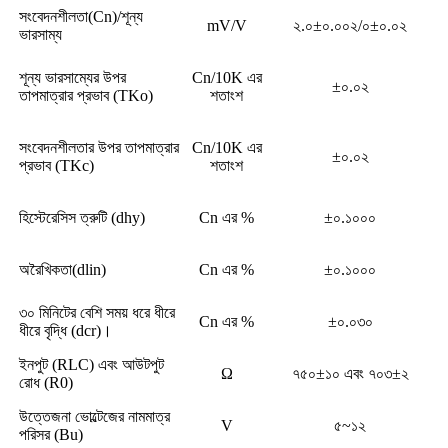
সংবেদনশীলতা(Cn)/শূন্য
mV/V
২.০±০.০০২/০±০.০২
ভারসাম্য
শূন্য ভারসাম্যের উপর
Cn/10K এর
±০.০২
তাপমাত্রার প্রভাব (TKo)
শতাংশ
সংবেদনশীলতার উপর তাপমাত্রার
Cn/10K এর
±০.০২
প্রভাব (TKc)
শতাংশ
হিস্টেরেসিস ত্রুটি (dhy)
Cn এর %
±০.১০০০
অরৈখিকতা(dlin)
Cn এর %
±০.১০০০
৩০ মিনিটের বেশি সময় ধরে ধীরে
Cn এর %
±০.০৩০
ধীরে বৃদ্ধি (dcr)।
ইনপুট (RLC) এবং আউটপুট
Ω
৭৫০±১০ এবং ৭০৩±২
রোধ (R0)
উত্তেজনা ভোল্টেজের নামমাত্র
V
৫~১২
পরিসর (Bu)