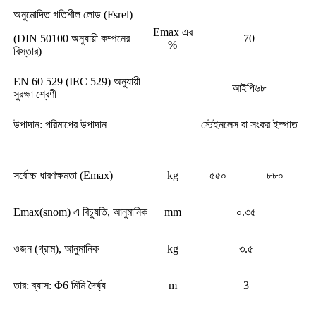
অনুমোদিত গতিশীল লোড (Fsrel)
Emax এর
(DIN 50100 অনুযায়ী কম্পনের
70
%
বিস্তার)
EN 60 529 (IEC 529) অনুযায়ী
আইপি৬৮
সুরক্ষা শ্রেণী
উপাদান: পরিমাপের উপাদান
স্টেইনলেস বা সংকর ইস্পাত
সর্বোচ্চ ধারণক্ষমতা (Emax)
kg
৫৫০
৮৮০
Emax(snom) এ বিচ্যুতি, আনুমানিক
mm
০.৩৫
ওজন (গ্রাম), আনুমানিক
kg
৩.৫
তার: ব্যাস: Φ6 মিমি দৈর্ঘ্য
m
3