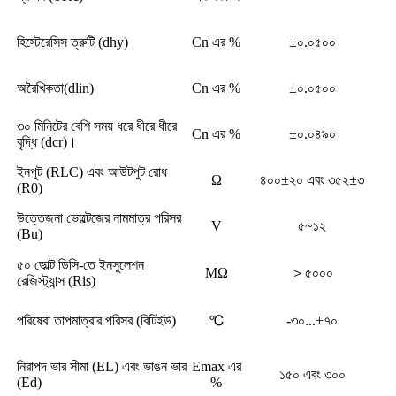
হিস্টেরেসিস ত্রুটি (dhy)
Cn এর %
±০.০৫০০
অরৈখিকতা(dlin)
Cn এর %
±০.০৫০০
৩০ মিনিটের বেশি সময় ধরে ধীরে ধীরে
Cn এর %
±০.০৪৯০
বৃদ্ধি (dcr)।
ইনপুট (RLC) এবং আউটপুট রোধ
Ω
৪০০±২০ এবং ৩৫২±৩
(R0)
উত্তেজনা ভোল্টেজের নামমাত্র পরিসর
V
৫~১২
(Bu)
৫০ ভোল্ট ডিসি-তে ইনসুলেশন
MΩ
＞৫০০০
রেজিস্ট্যান্স (Ris)
পরিষেবা তাপমাত্রার পরিসর (বিটিইউ)
℃
-৩০...+৭০
নিরাপদ ভার সীমা (EL) এবং ভাঙন ভার
Emax এর
১৫০ এবং ৩০০
(Ed)
%