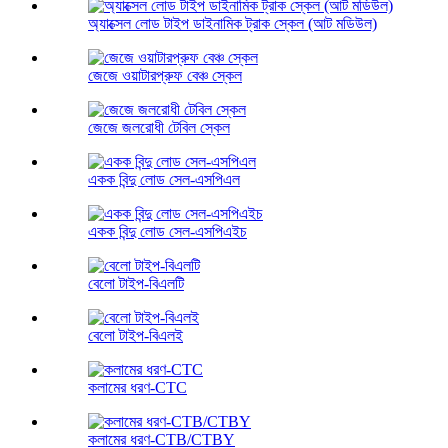
অ্যাক্সেল লোড টাইপ ডাইনামিক ট্রাক স্কেল (আট মডিউল)
জেজে ওয়াটারপ্রুফ বেঞ্চ স্কেল
জেজে জলরোধী টেবিল স্কেল
একক বিন্দু লোড সেল-এসপিএল
একক বিন্দু লোড সেল-এসপিএইচ
বেলো টাইপ-বিএলটি
বেলো টাইপ-বিএলই
কলামের ধরণ-CTC
কলামের ধরণ-CTB/CTBY