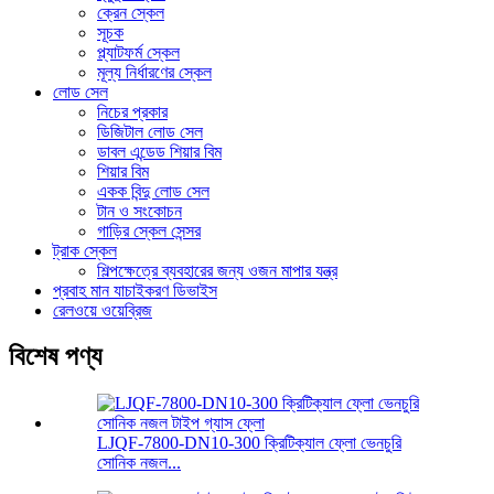
ক্রেন স্কেল
সূচক
প্ল্যাটফর্ম স্কেল
মূল্য নির্ধারণের স্কেল
লোড সেল
নিচের প্রকার
ডিজিটাল লোড সেল
ডাবল এন্ডেড শিয়ার বিম
শিয়ার বিম
একক বিন্দু লোড সেল
টান ও সংকোচন
গাড়ির স্কেল সেন্সর
ট্রাক স্কেল
শিল্পক্ষেত্রে ব্যবহারের জন্য ওজন মাপার যন্ত্র
প্রবাহ মান যাচাইকরণ ডিভাইস
রেলওয়ে ওয়েব্রিজ
বিশেষ পণ্য
LJQF-7800-DN10-300 ক্রিটিক্যাল ফ্লো ভেনচুরি
সোনিক নজল...