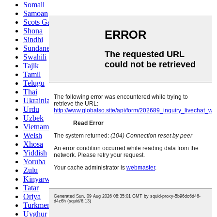
Somali
Samoan
Scots Gaelic
Shona
Sindhi
Sundanese
Swahili
Tajik
Tamil
Telugu
Thai
Ukrainian
Urdu
Uzbek
Vietnamese
Welsh
Xhosa
Yiddish
Yoruba
Zulu
Kinyarwanda
Tatar
Oriya
Turkmen
Uyghur