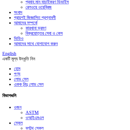
প্রবাহ মান যাচাইকরণ ডিভাইস
রেলওয়ে ওয়েব্রিজ
সংবাদ
প্রায়শই জিজ্ঞাসিত প্রশ্নাবলী
আমাদের সম্পর্কে
কারখানা ভ্রমণ
বিক্রয়োত্তর সেবা ও কেস
ভিডিও
আমাদের সাথে যোগাযোগ করুন
English
একটি মূল্য উদ্ধৃতি নিন
হোম
পণ্য
লোড সেল
একক বিন্দু লোড সেল
বিভাগগুলি
ওজন
ASTM
ওআইএমএল
স্কেল
ব্লুটুথ স্কেল