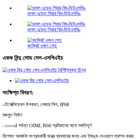
ডাবল এন্ডেড শিয়ার বিম-ডিইএসবি৯
ডাবল এন্ডেড শিয়ার বিম-ডিইএসবি৮
কংক্রিট ওজন সেতু
একক বিন্দু লোড সেল-এসপিএইচ
সংক্ষিপ্ত বিবরণ:
–
ইনোক্সিডেবল উপকরণ, লেজার সিল, IP68
মজবুত নির্মাণ
–১০০০d পর্যন্ত OIML R60 প্রবিধানের সাথে সঙ্গতিপূর্ণ
বিশেষত আবর্জনা সংগ্রহকারী যন্ত্রে ব্যবহারের জন্য এবং ট্যাঙ্ক দেওয়ালে স্থাপন করার