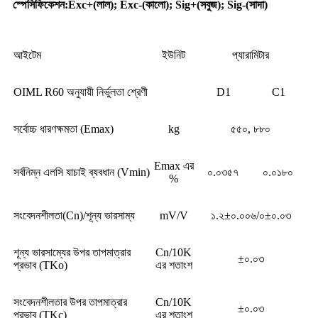
স্পেসিফিকেশন
:
Exc+(লাল); Exc-(কালো); Sig+(সবুজ); Sig-(সাদা)
আইটেম
ইউনিট
প্যারামিটার
OIML R60 অনুযায়ী নির্ভুলতা শ্রেণী
D1
C1
সর্বোচ্চ ধারণক্ষমতা (Emax)
kg
৫৫০, ৮৮০
Emax এর
সর্বনিম্ন এলসি যাচাই ব্যবধান (Vmin)
০.০৩৫৭
০.০১৮০
%
সংবেদনশীলতা(Cn)/শূন্য ভারসাম্য
mV/V
১.২±০.০০৬/০±০.০৩
শূন্য ভারসাম্যের উপর তাপমাত্রার
Cn/10K
±০.০৩
প্রভাব (TKo)
এর শতাংশ
সংবেদনশীলতার উপর তাপমাত্রার
Cn/10K
±০.০৩
প্রভাব (TKc)
এর শতাংশ