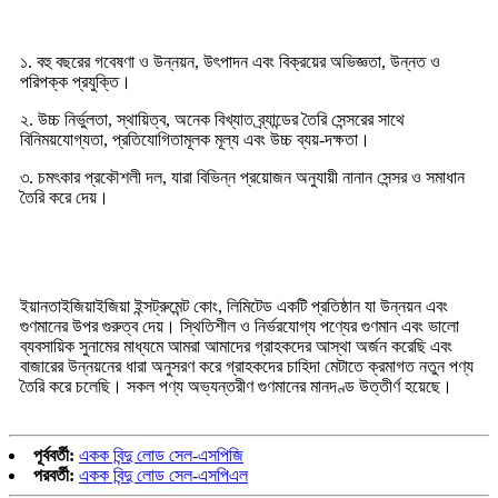
সুবিধা
১. বহু বছরের গবেষণা ও উন্নয়ন, উৎপাদন এবং বিক্রয়ের অভিজ্ঞতা, উন্নত ও
পরিপক্ক প্রযুক্তি।
২. উচ্চ নির্ভুলতা, স্থায়িত্ব, অনেক বিখ্যাত ব্র্যান্ডের তৈরি সেন্সরের সাথে
বিনিময়যোগ্যতা, প্রতিযোগিতামূলক মূল্য এবং উচ্চ ব্যয়-দক্ষতা।
৩. চমৎকার প্রকৌশলী দল, যারা বিভিন্ন প্রয়োজন অনুযায়ী নানান সেন্সর ও সমাধান
তৈরি করে দেয়।
কেন আমাদের বেছে নেবেন
ইয়ানতাইজিয়াইজিয়া ইন্সট্রুমেন্ট কোং, লিমিটেড একটি প্রতিষ্ঠান যা উন্নয়ন এবং
গুণমানের উপর গুরুত্ব দেয়। স্থিতিশীল ও নির্ভরযোগ্য পণ্যের গুণমান এবং ভালো
ব্যবসায়িক সুনামের মাধ্যমে আমরা আমাদের গ্রাহকদের আস্থা অর্জন করেছি এবং
বাজারের উন্নয়নের ধারা অনুসরণ করে গ্রাহকদের চাহিদা মেটাতে ক্রমাগত নতুন পণ্য
তৈরি করে চলেছি। সকল পণ্য অভ্যন্তরীণ গুণমানের মানদণ্ড উত্তীর্ণ হয়েছে।
পূর্ববর্তী:
একক বিন্দু লোড সেল-এসপিজি
পরবর্তী:
একক বিন্দু লোড সেল-এসপিএল