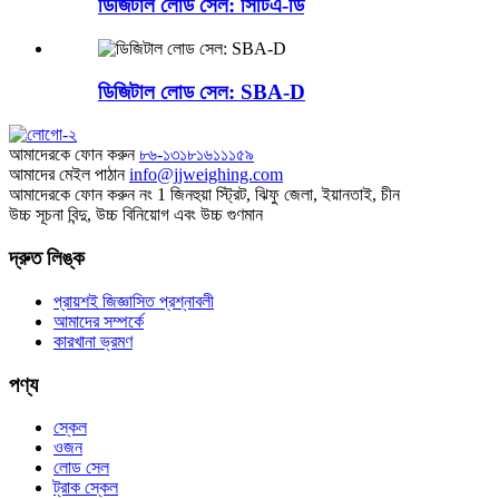
ডিজিটাল লোড সেল: সিটিএ-ডি
ডিজিটাল লোড সেল: SBA-D
আমাদেরকে ফোন করুন
৮৬-১৩১৮১৬১১১৫৯
আমাদের মেইল ​​পাঠান
info@jjweighing.com
আমাদেরকে ফোন করুন
নং 1 জিনহুয়া স্ট্রিট, ঝিফু জেলা, ইয়ানতাই, চীন
উচ্চ সূচনা বিন্দু, উচ্চ বিনিয়োগ এবং উচ্চ গুণমান
দ্রুত লিঙ্ক
প্রায়শই জিজ্ঞাসিত প্রশ্নাবলী
আমাদের সম্পর্কে
কারখানা ভ্রমণ
পণ্য
স্কেল
ওজন
লোড সেল
ট্রাক স্কেল