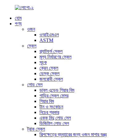
হোম
পণ্য
ওজন
ওআইএমএল
ASTM
স্কেল
প্ল্যাটফর্ম স্কেল
মূল্য নির্ধারণের স্কেল
সূচক
ক্রেন স্কেল
ডেস্ক স্কেল
জলরোধী স্কেল
লোড সেল
ডাবল এন্ডেড শিয়ার বিম
গাড়ির স্কেল সেন্সর
শিয়ার বিম
টান ও সংকোচন
নিচের প্রকার
একক বিন্দু লোড সেল
ডিজিটাল লোড সেল
ট্রাক স্কেল
শিল্পক্ষেত্রে ব্যবহারের জন্য ওজন মাপার যন্ত্র