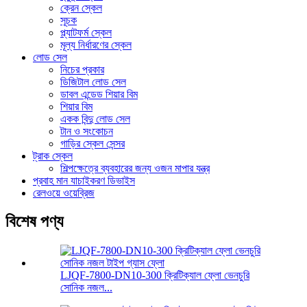
ক্রেন স্কেল
সূচক
প্ল্যাটফর্ম স্কেল
মূল্য নির্ধারণের স্কেল
লোড সেল
নিচের প্রকার
ডিজিটাল লোড সেল
ডাবল এন্ডেড শিয়ার বিম
শিয়ার বিম
একক বিন্দু লোড সেল
টান ও সংকোচন
গাড়ির স্কেল সেন্সর
ট্রাক স্কেল
শিল্পক্ষেত্রে ব্যবহারের জন্য ওজন মাপার যন্ত্র
প্রবাহ মান যাচাইকরণ ডিভাইস
রেলওয়ে ওয়েব্রিজ
বিশেষ পণ্য
LJQF-7800-DN10-300 ক্রিটিক্যাল ফ্লো ভেনচুরি
সোনিক নজল...