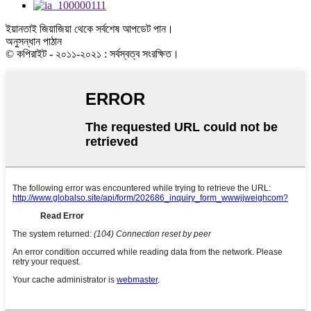
ইয়ানতাই জিয়াজিয়া থেকে সর্বশেষ আপডেট পান।
অনুসন্ধান পাঠান
© কপিরাইট - ২০১১-২০২১ : সর্বস্বত্ব সংরক্ষিত।