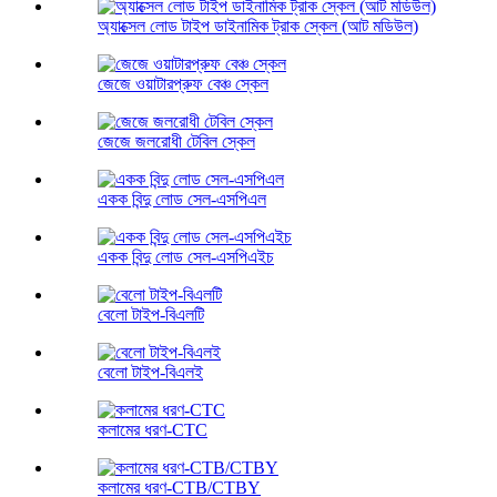
অ্যাক্সেল লোড টাইপ ডাইনামিক ট্রাক স্কেল (আট মডিউল)
জেজে ওয়াটারপ্রুফ বেঞ্চ স্কেল
জেজে জলরোধী টেবিল স্কেল
একক বিন্দু লোড সেল-এসপিএল
একক বিন্দু লোড সেল-এসপিএইচ
বেলো টাইপ-বিএলটি
বেলো টাইপ-বিএলই
কলামের ধরণ-CTC
কলামের ধরণ-CTB/CTBY