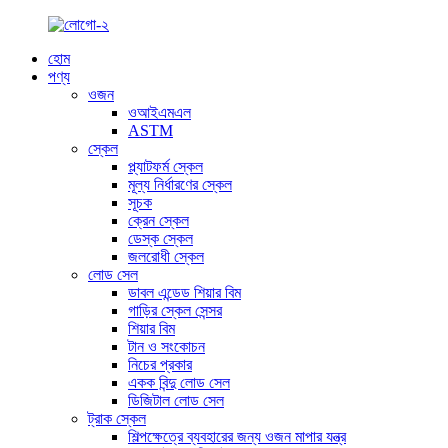
হোম
পণ্য
ওজন
ওআইএমএল
ASTM
স্কেল
প্ল্যাটফর্ম স্কেল
মূল্য নির্ধারণের স্কেল
সূচক
ক্রেন স্কেল
ডেস্ক স্কেল
জলরোধী স্কেল
লোড সেল
ডাবল এন্ডেড শিয়ার বিম
গাড়ির স্কেল সেন্সর
শিয়ার বিম
টান ও সংকোচন
নিচের প্রকার
একক বিন্দু লোড সেল
ডিজিটাল লোড সেল
ট্রাক স্কেল
শিল্পক্ষেত্রে ব্যবহারের জন্য ওজন মাপার যন্ত্র