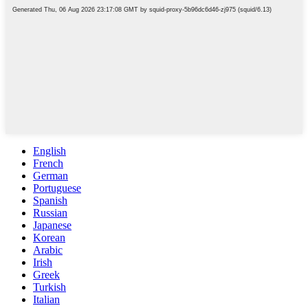
English
French
German
Portuguese
Spanish
Russian
Japanese
Korean
Arabic
Irish
Greek
Turkish
Italian