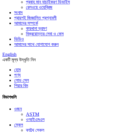
প্রবাহ মান যাচাইকরণ ডিভাইস
রেলওয়ে ওয়েব্রিজ
সংবাদ
প্রায়শই জিজ্ঞাসিত প্রশ্নাবলী
আমাদের সম্পর্কে
কারখানা ভ্রমণ
বিক্রয়োত্তর সেবা ও কেস
ভিডিও
আমাদের সাথে যোগাযোগ করুন
English
একটি মূল্য উদ্ধৃতি নিন
হোম
পণ্য
লোড সেল
শিয়ার বিম
বিভাগগুলি
ওজন
ASTM
ওআইএমএল
স্কেল
ব্লুটুথ স্কেল