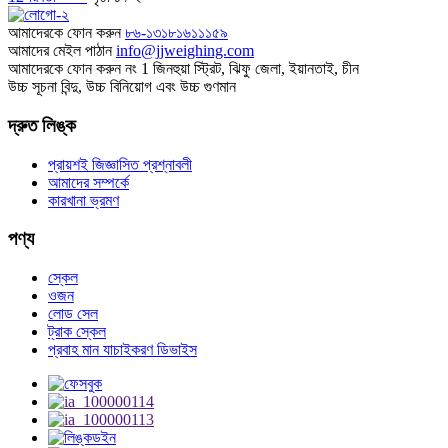
আমাদেরকে ফোন করুন
৮৬-১৩১৮১৬১১১৫৯
আমাদের মেইল ​​পাঠান
info@jjweighing.com
আমাদেরকে ফোন করুন
নং 1 জিনহুয়া স্ট্রিট, ঝিফু জেলা, ইয়ানতাই, চীন
উচ্চ সূচনা বিন্দু, উচ্চ বিনিয়োগ এবং উচ্চ গুণমান
দ্রুত লিঙ্ক
প্রায়শই জিজ্ঞাসিত প্রশ্নাবলী
আমাদের সম্পর্কে
কারখানা ভ্রমণ
পণ্য
স্কেল
ওজন
লোড সেল
ট্রাক স্কেল
প্রবাহ মান যাচাইকরণ ডিভাইস