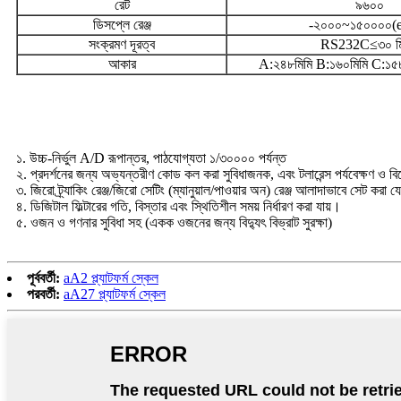
রেট
৯৬০০
ডিসপ্লে রেঞ্জ
-২০০০~১৫০০০০(
সংক্রমণ দূরত্ব
RS232C≤৩০ মি
আকার
A:২৪৮মিমি B:১৬০মিমি C:১৫৮
বৈশিষ্ট্য
১. উচ্চ-নির্ভুল A/D রূপান্তর, পাঠযোগ্যতা ১/৩০০০০ পর্যন্ত
২. প্রদর্শনের জন্য অভ্যন্তরীণ কোড কল করা সুবিধাজনক, এবং টলারেন্স পর্যবেক্ষণ ও বিশ
৩. জিরো ট্র্যাকিং রেঞ্জ/জিরো সেটিং (ম্যানুয়াল/পাওয়ার অন) রেঞ্জ আলাদাভাবে সেট করা 
৪. ডিজিটাল ফিল্টারের গতি, বিস্তার এবং স্থিতিশীল সময় নির্ধারণ করা যায়।
৫. ওজন ও গণনার সুবিধা সহ (একক ওজনের জন্য বিদ্যুৎ বিভ্রাট সুরক্ষা)
পূর্ববর্তী:
aA2 প্ল্যাটফর্ম স্কেল
পরবর্তী:
aA27 প্ল্যাটফর্ম স্কেল