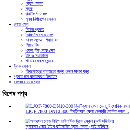
ক্রেন স্কেল
সূচক
প্ল্যাটফর্ম স্কেল
মূল্য নির্ধারণের স্কেল
লোড সেল
নিচের প্রকার
ডিজিটাল লোড সেল
ডাবল এন্ডেড শিয়ার বিম
শিয়ার বিম
একক বিন্দু লোড সেল
টান ও সংকোচন
গাড়ির স্কেল সেন্সর
ট্রাক স্কেল
শিল্পক্ষেত্রে ব্যবহারের জন্য ওজন মাপার যন্ত্র
প্রবাহ মান যাচাইকরণ ডিভাইস
রেলওয়ে ওয়েব্রিজ
বিশেষ পণ্য
LJQF-7800-DN10-300 ক্রিটিক্যাল ফ্লো ভেনচুরি সোনিক নজল...
অ্যাক্সেল লোড টাইপ ডাইনামিক ট্রাক স্কেল (আট মডিউল)