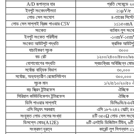
A/D রূপান্তর হার
প্রতি সেকেন্ডে ২০
ইনপুট সংবেদনশীলতা
≥১μV/e
লোড সেল সংযোগ
৪-তারের সিস্টে
লোড সেল সাপ্লাই ব্রিজ পাওয়ার C5V
১≤১৫০mA
সংকেত
বর্তমান লুপ সংক
ইনপুট সংকেত পরিসীমা
-১০mV-১৫m
সংকেত আউটপুট পদ্ধতি
ক্রমিক আউটপু
যাচাইকরণ সূচক
৩০০০
বড রেট
১২০০/২৪০০/৪৮০০/৯৬০
যোগাযোগের পদ্ধতি
স্বয়ংক্রিয় অবিচ্ছিন্ন ম
সর্বোচ্চ বাহ্যিক বিভাগ
৩০,০০০
সর্বোচ্চ, অভ্যন্তরীণ রেজোলিউশন
৩০০,০০০
সূচক মান
১/২/৫/১০/২০/৫০ ঐ
বড় স্ক্রিন ইন্টারফেস
ঐচ্ছিক
সিরিয়াল কমিউনিকেশন ইন্টারফেস
ঐচ্ছিক
ডিসি পাওয়ার সাপ্লাই
ডিসি৬ভি/৪এএ
এসি বিদ্যুৎ সরবরাহ
এসি ১৮৭-২৪২ ভোল্ট; ৪৯
সংযুক্ত লোড সেলের সংখ্যা
৪টি ৩৫০Ω লোড সেল সংযো
ডিসপ্লে মোড(A12E)
৬টি এলইডি ডিজিটাল টিউব, ৬টি স্
সংক্রমণ দূরত্ব
কারেন্ট লুপ সিগন্যাল ≤