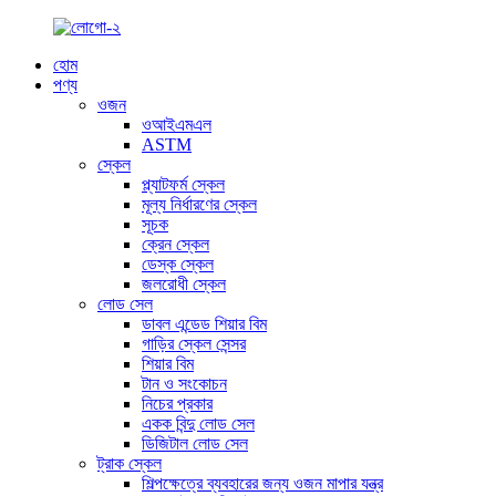
হোম
পণ্য
ওজন
ওআইএমএল
ASTM
স্কেল
প্ল্যাটফর্ম স্কেল
মূল্য নির্ধারণের স্কেল
সূচক
ক্রেন স্কেল
ডেস্ক স্কেল
জলরোধী স্কেল
লোড সেল
ডাবল এন্ডেড শিয়ার বিম
গাড়ির স্কেল সেন্সর
শিয়ার বিম
টান ও সংকোচন
নিচের প্রকার
একক বিন্দু লোড সেল
ডিজিটাল লোড সেল
ট্রাক স্কেল
শিল্পক্ষেত্রে ব্যবহারের জন্য ওজন মাপার যন্ত্র