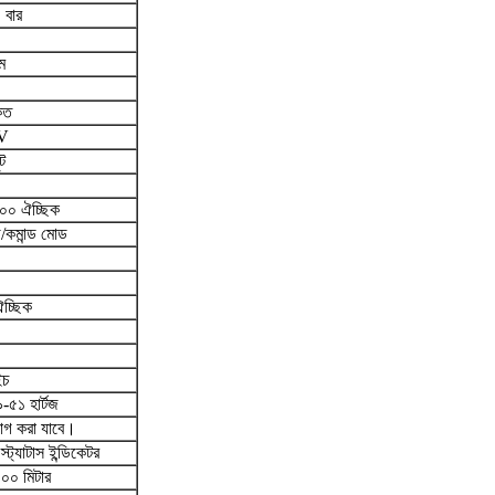
 বার
ম
েত
V
ট
০ ঐচ্ছিক
োড/কমান্ড মোড
চ্ছিক
ইচ
-৫১ হার্টজ
গ করা যাবে।
ট্যাটাস ইন্ডিকেটর
১০০ মিটার