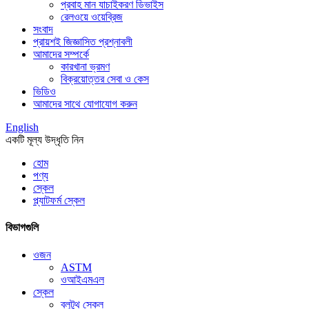
প্রবাহ মান যাচাইকরণ ডিভাইস
রেলওয়ে ওয়েব্রিজ
সংবাদ
প্রায়শই জিজ্ঞাসিত প্রশ্নাবলী
আমাদের সম্পর্কে
কারখানা ভ্রমণ
বিক্রয়োত্তর সেবা ও কেস
ভিডিও
আমাদের সাথে যোগাযোগ করুন
English
একটি মূল্য উদ্ধৃতি নিন
হোম
পণ্য
স্কেল
প্ল্যাটফর্ম স্কেল
বিভাগগুলি
ওজন
ASTM
ওআইএমএল
স্কেল
ব্লুটুথ স্কেল