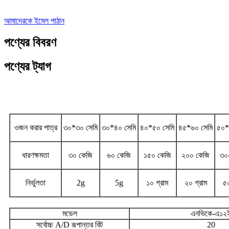
আমাদেরকে ইমেল পাঠান
পণ্যের বিবরণ
পণ্যের ট্যাগ
স্পেসিফিকেশন
ওজন করার পাত্র
৩০*৩০ সেমি
৩০*৪০ সেমি
৪০*৫০ সেমি
৪৫*৬০ সেমি
৫০*
ধারণক্ষমতা
৩০ কেজি
৬০ কেজি
১৫০ কেজি
২০০ কেজি
৩০
নির্ভুলতা
2g
5g
১০ গ্রাম
২০ গ্রাম
৫০
মডেল
এনভিকে-এ১২
সর্বোচ্চ A/D রূপান্তর বিট
20