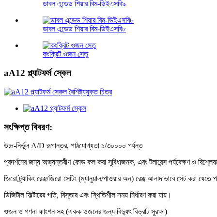
ডাবল এন্ডেড শিয়ার বিম-ডিইএসবি৯
ডাবল এন্ডেড শিয়ার বিম-ডিইএসবি৮
কংক্রিট ওজন সেতু
aA12 প্ল্যাটফর্ম স্কেল
সংক্ষিপ্ত বিবরণ:
উচ্চ-নির্ভুল A/D রূপান্তর, পাঠযোগ্যতা ১/৩০০০০ পর্যন্ত
প্রদর্শনের জন্য অভ্যন্তরীণ কোড কল করা সুবিধাজনক, এবং টলারেন্স পর্যবেক্ষণ ও বিশ্লেষ
জিরো ট্র্যাকিং রেঞ্জ/জিরো সেটিং (ম্যানুয়াল/পাওয়ার অন) রেঞ্জ আলাদাভাবে সেট করা যেতে 
ডিজিটাল ফিল্টারের গতি, বিস্তার এবং স্থিতিশীল সময় নির্ধারণ করা যায়।
ওজন ও গণনা ফাংশন সহ (একক ওজনের জন্য বিদ্যুৎ বিভ্রাট সুরক্ষা)