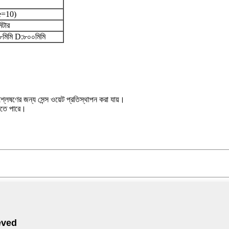
e=10)
টার
মিমি D:৮০০মিমি
্লেষণের জন্য সেন্স ওয়েট প্রতিস্থাপন করা যায়।
যেতে পারে।