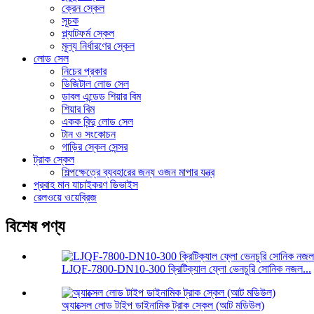
ক্রেন স্কেল
সূচক
প্ল্যাটফর্ম স্কেল
মূল্য নির্ধারণের স্কেল
লোড সেল
নিচের প্রকার
ডিজিটাল লোড সেল
ডাবল এন্ডেড শিয়ার বিম
শিয়ার বিম
একক বিন্দু লোড সেল
টান ও সংকোচন
গাড়ির স্কেল সেন্সর
ট্রাক স্কেল
শিল্পক্ষেত্রে ব্যবহারের জন্য ওজন মাপার যন্ত্র
প্রবাহ মান যাচাইকরণ ডিভাইস
রেলওয়ে ওয়েব্রিজ
বিশেষ পণ্য
LJQF-7800-DN10-300 ক্রিটিক্যাল ফ্লো ভেনচুরি সোনিক নজল...
অ্যাক্সেল লোড টাইপ ডাইনামিক ট্রাক স্কেল (আট মডিউল)