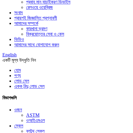
প্রবাহ মান যাচাইকরণ ডিভাইস
রেলওয়ে ওয়েব্রিজ
সংবাদ
প্রায়শই জিজ্ঞাসিত প্রশ্নাবলী
আমাদের সম্পর্কে
কারখানা ভ্রমণ
বিক্রয়োত্তর সেবা ও কেস
ভিডিও
আমাদের সাথে যোগাযোগ করুন
English
একটি মূল্য উদ্ধৃতি নিন
হোম
পণ্য
লোড সেল
একক বিন্দু লোড সেল
বিভাগগুলি
ওজন
ASTM
ওআইএমএল
স্কেল
ব্লুটুথ স্কেল