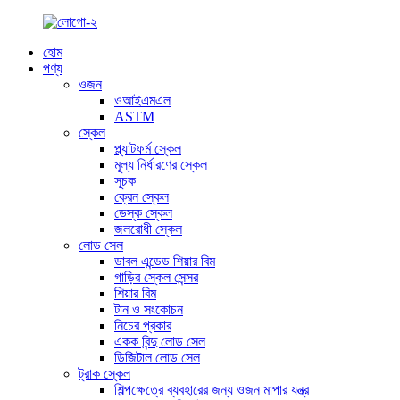
হোম
পণ্য
ওজন
ওআইএমএল
ASTM
স্কেল
প্ল্যাটফর্ম স্কেল
মূল্য নির্ধারণের স্কেল
সূচক
ক্রেন স্কেল
ডেস্ক স্কেল
জলরোধী স্কেল
লোড সেল
ডাবল এন্ডেড শিয়ার বিম
গাড়ির স্কেল সেন্সর
শিয়ার বিম
টান ও সংকোচন
নিচের প্রকার
একক বিন্দু লোড সেল
ডিজিটাল লোড সেল
ট্রাক স্কেল
শিল্পক্ষেত্রে ব্যবহারের জন্য ওজন মাপার যন্ত্র