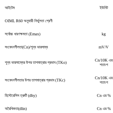
আইটেম
ইউনিট
OIML R60 অনুযায়ী নির্ভুলতা শ্রেণী
সর্বোচ্চ ধারণক্ষমতা (Emax)
kg
সংবেদনশীলতা(Cn)/শূন্য ভারসাম্য
mV/V
Cn/10K এর
শূন্য ভারসাম্যের উপর তাপমাত্রার প্রভাব (TKo)
শতাংশ
Cn/10K এর
সংবেদনশীলতার উপর তাপমাত্রার প্রভাব (TKc)
শতাংশ
হিস্টেরেসিস ত্রুটি (dhy)
Cn এর %
অরৈখিকতা(dlin)
Cn এর %