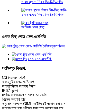
ডাবল এন্ডেড শিয়ার বিম-ডিইএসবি৯
ডাবল এন্ডেড শিয়ার বিম-ডিইএসবি৮
কংক্রিট ওজন সেতু
একক বিন্দু লোড সেল-এসপিজি
সংক্ষিপ্ত বিবরণ:
C3 নির্ভুলতা শ্রেণী
অফ-সেন্টার লোড ক্ষতিপূরণ
অ্যালুমিনিয়াম অ্যালয় নির্মাণ
IP67 সুরক্ষা
সর্বোচ্চ ধারণক্ষমতা ৫ থেকে ৭৫ কেজি
শিল্ডেড সংযোগ তার
অনুরোধ সাপেক্ষে OIML সার্টিফিকেট প্রদান করা হবে।
অনুরোধ সাপেক্ষে পরীক্ষার সনদপত্র প্রদান করা হবে।