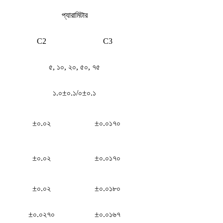
প্যারামিটার
C2
C3
৫, ১০, ২০, ৫০, ৭৫
১.০±০.১/০±০.১
±০.০২
±০.০১৭০
±০.০২
±০.০১৭০
±০.০২
±০.০১৮০
±০.০২৭০
±০.০১৬৭