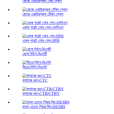
জেজে ওয়াটারপ্রুফ বেঞ্চ স্কেল
জেজে ওয়াটারপ্রুফ টেবিল স্কেল
একক পয়েন্ট লোড সেল-এসপিএল
একক পয়েন্ট লোড সেল-SPH
বেলো টাইপ-বিএলটি
নীচের টাইপ-বিএলই
কলামের ধরণ-CTC
কলামের ধরণ-CTB/CTBY
ডাবল এন্ডেড শিয়ার বিম-DESB9