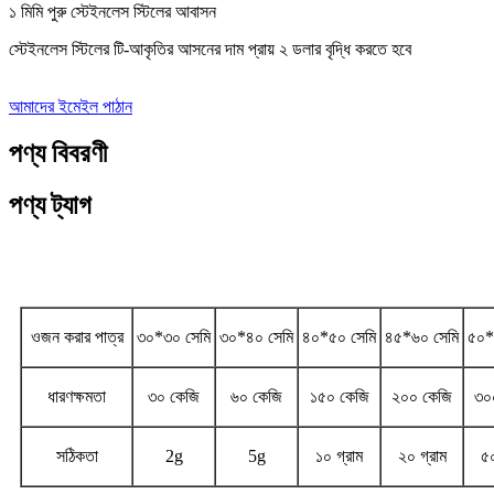
১ মিমি পুরু স্টেইনলেস স্টিলের আবাসন
স্টেইনলেস স্টিলের টি-আকৃতির আসনের দাম প্রায় ২ ডলার বৃদ্ধি করতে হবে
আমাদের ইমেইল পাঠান
পণ্য বিবরণী
পণ্য ট্যাগ
স্পেসিফিকেশন
ওজন করার পাত্র
৩০*৩০ সেমি
৩০*৪০ সেমি
৪০*৫০ সেমি
৪৫*৬০ সেমি
৫০*
ধারণক্ষমতা
৩০ কেজি
৬০ কেজি
১৫০ কেজি
২০০ কেজি
৩০
সঠিকতা
2g
5g
১০ গ্রাম
২০ গ্রাম
৫০