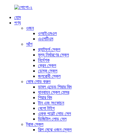
হোম
পণ্য
ওজন
ওআইএমএল
এএসটিএম
আঁশ
প্ল্যাটফর্ম স্কেল
মূল্য নির্ধারণের স্কেল
নির্দেশক
ক্রেন স্কেল
ডেস্ক স্কেল
জলরোধী স্কেল
কোষ লোড করুন
ডাবল এন্ডেড শিয়ার বিম
যানবাহন স্কেল সেন্সর
শিয়ার বিম
টান এবং সংকোচন
বেলো টাইপ
একক পয়েন্ট লোড সেল
ডিজিটাল লোড সেল
ট্রাক স্কেল
শিল্প মেঝে ওজন স্কেল