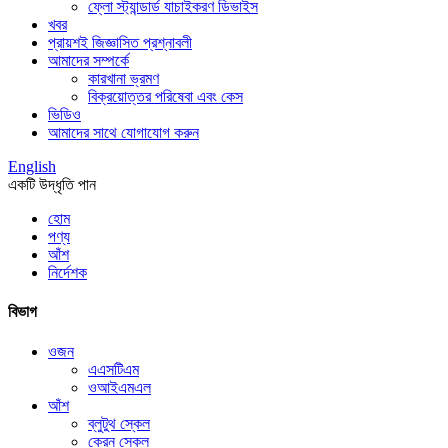
ফ্লো স্ট্যান্ডার্ড যাচাইকরণ ডিভাইস
খবর
প্রায়শই জিজ্ঞাসিত প্রশ্নাবলী
আমাদের সম্পর্কে
কারখানা ভ্রমণ
বিক্রয়োত্তর পরিষেবা এবং কেস
ভিডিও
আমাদের সাথে যোগাযোগ করুন
English
একটি উদ্ধৃতি পান
হোম
পণ্য
আঁশ
নির্দেশক
বিভাগ
ওজন
এএসটিএম
ওআইএমএল
আঁশ
ব্লুটুথ স্কেল
ক্রেন স্কেল