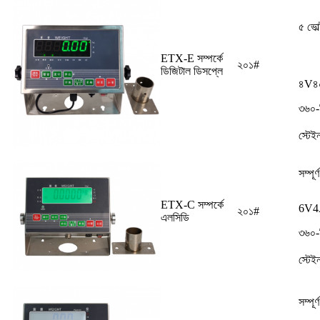
৫ ভোল্
ETX-E সম্পর্কে
২০১#
ডিজিটাল ডিসপ্লে
৪V৪০০
৩৬০-ড
স্টেই
সম্পূর
ETX-C সম্পর্কে
6V4AH
২০১#
এলসিডি
৩৬০-ড
স্টেই
সম্পূর