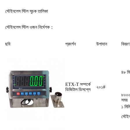
স্টেইনলেস স্টিল সূচক তালিকা
স্টেইনলেস স্টিল ওজন নির্দেশক
：
ছবি
প্রদর্শন
উপাদান
বিবরণ
৪৮ মি
ETX-T সম্পর্কে
২০১#
ডিজিটাল ডিসপ্লে
৮০০০ 
সময়
১ মিম
স্টেই