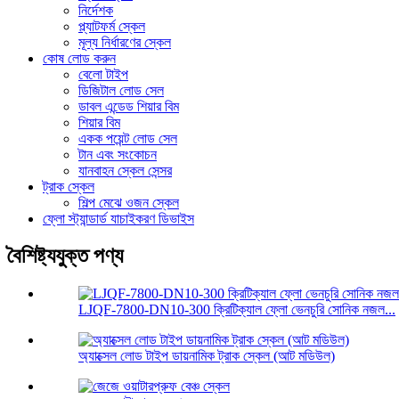
নির্দেশক
প্ল্যাটফর্ম স্কেল
মূল্য নির্ধারণের স্কেল
কোষ লোড করুন
বেলো টাইপ
ডিজিটাল লোড সেল
ডাবল এন্ডেড শিয়ার বিম
শিয়ার বিম
একক পয়েন্ট লোড সেল
টান এবং সংকোচন
যানবাহন স্কেল সেন্সর
ট্রাক স্কেল
শিল্প মেঝে ওজন স্কেল
ফ্লো স্ট্যান্ডার্ড যাচাইকরণ ডিভাইস
বৈশিষ্ট্যযুক্ত পণ্য
LJQF-7800-DN10-300 ক্রিটিক্যাল ফ্লো ভেনচুরি সোনিক নজল...
অ্যাক্সেল লোড টাইপ ডায়নামিক ট্রাক স্কেল (আট মডিউল)